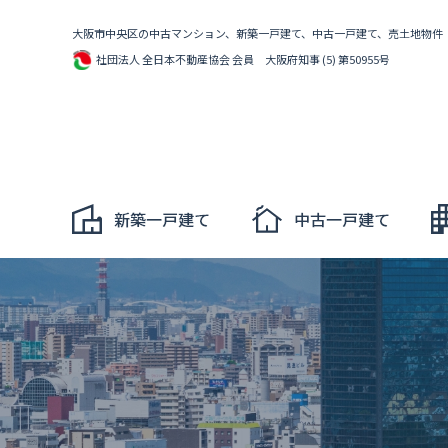
大阪市中央区の中古マンション、新築一戸建て、中古一戸建て、売土地物件
社団法人 全日本不動産協会 会員 大阪府知事 (5) 第50955号