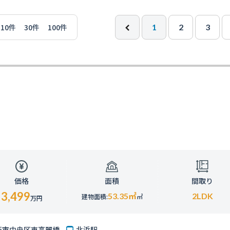
10件
30件
100件
1
2
3
価格
面積
間取り
3,499
53.35
㎡
2LDK
建物面積:
㎡
万円
阪市中央区東高麗橋
北浜駅