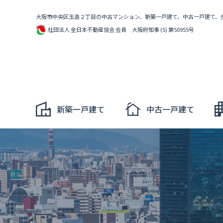
大阪市中央区玉造２丁目の中古マンション、新築一戸建て、中古一戸建て、
社団法人 全日本不動産協会 会員 大阪府知事 (5) 第50955号