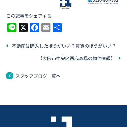
この記事をシェアする
Li
X
F
E
共
n
a
m
有
e
c
ai
不動産は購入したほうがいい？賃貸のほうがいい？
e
l
【大阪市中央区西心斎橋の物件情報】
b
o
スタッフブログ一覧へ
o
k