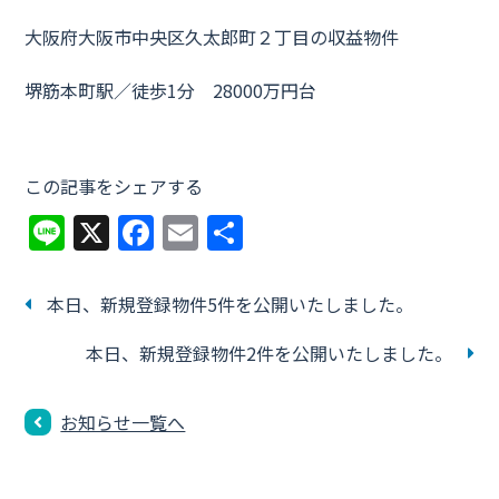
大阪府大阪市中央区久太郎町２丁目の収益物件
堺筋本町駅／徒歩1分 28000万円台
この記事をシェアする
Li
X
F
E
共
n
a
m
有
e
c
ai
本日、新規登録物件5件を公開いたしました。
e
l
本日、新規登録物件2件を公開いたしました。
b
o
お知らせ一覧へ
o
k