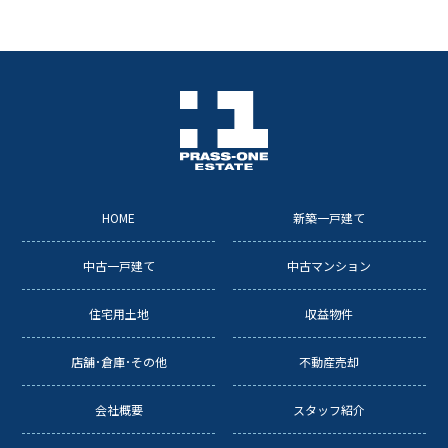
k
HOME
新築一戸建て
中古一戸建て
中古マンション
住宅用土地
収益物件
店舗･倉庫･その他
不動産売却
会社概要
スタッフ紹介