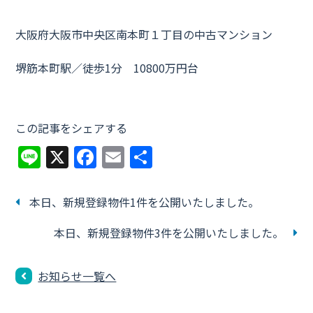
大阪府大阪市中央区南本町１丁目の中古マンション
堺筋本町駅／徒歩1分 10800万円台
この記事をシェアする
Li
X
F
E
共
n
a
m
有
e
c
ai
本日、新規登録物件1件を公開いたしました。
e
l
本日、新規登録物件3件を公開いたしました。
b
o
お知らせ一覧へ
o