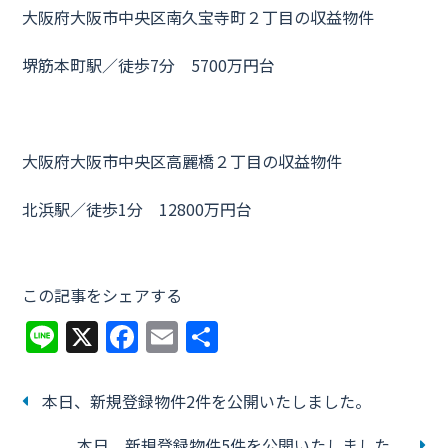
大阪府大阪市中央区南久宝寺町２丁目の収益物件
堺筋本町駅／徒歩7分 5700万円台
大阪府大阪市中央区高麗橋２丁目の収益物件
北浜駅／徒歩1分 12800万円台
この記事をシェアする
Li
X
F
E
共
n
a
m
有
e
c
ai
本日、新規登録物件2件を公開いたしました。
e
l
本日、新規登録物件5件を公開いたしました。